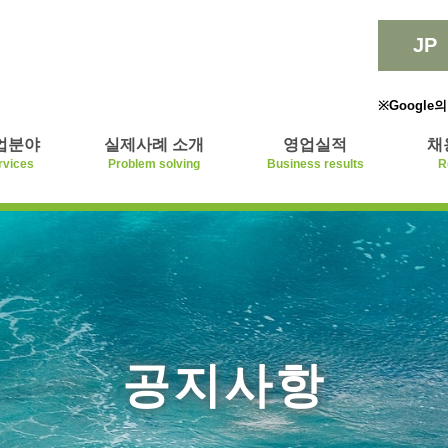
JP
※Google
업분야
실제사례 소개
영업실적
채
rvices
Problem solving
Business results
R
공지사항