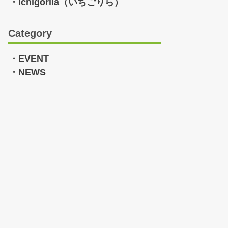
ichigorila（いちごりら）
Category
EVENT
NEWS